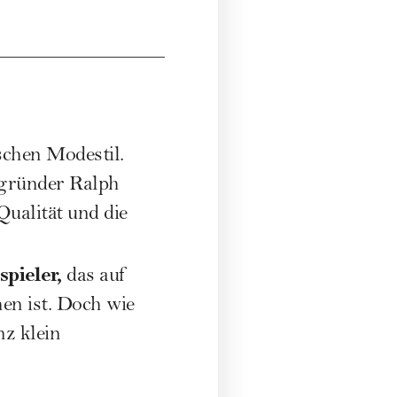
schen Modestil.
ngründer Ralph
ualität und die
pieler,
das auf
hen ist. Doch wie
z klein