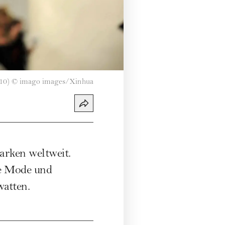
10)
©
imago images/Xinhua
arken weltweit.
ge Mode und
watten.