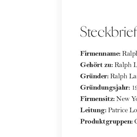
Steckbrie
Firmenname:
Ralp
Gehört zu:
Ralph L
Gründer:
Ralph Lau
Gründungsjahr:
1
Firmensitz:
New Yor
Leitung:
Patrice L
Produktgruppen:
O