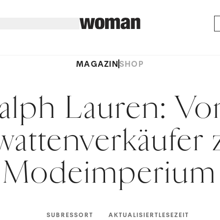
MAGAZIN
SHOP
alph Lauren: V
wattenverkäufer
Modeimperium
SUBRESSORT
AKTUALISIERT
LESEZEIT