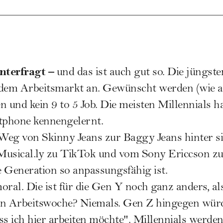
interfragt –
und das ist auch gut so. Die jüngst
dem Arbeitsmarkt an. Gewünscht werden (wie a
en und kein 9 to 5 Job. Die meisten Millennials h
tphone kennengelernt.
Weg von Skinny Jeans zur
Baggy Jeans
hinter s
Musical.ly zu TikTok und vom Sony Ericcson z
 Generation so anpassungsfähig ist.
oral. Die ist für die Gen Y noch ganz anders, a
en Arbeitswoche? Niemals.
Gen Z
hingegen würd
ass ich hier arbeiten möchte". Millennials werde