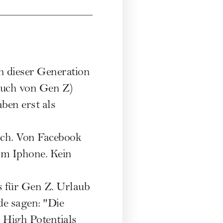
en dieser Generation
uch von Gen Z)
aben erst als
ich. Von Facebook
um Iphone. Kein
ls für Gen Z. Urlaub
e sagen: "Die
n High Potentials