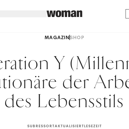
MAGAZIN
SHOP
ation Y (Millenn
tionäre der Arb
des Lebensstils
SUBRESSORT
AKTUALISIERT
LESEZEIT