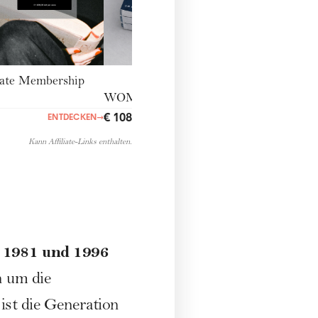
te Membership
WOMANabo
€ 108,00
ENTDECKEN
→
ENTDECKEN
→
Kann Affiliate-Links enthalten.
 1981 und 1996
n um die
ist die Generation