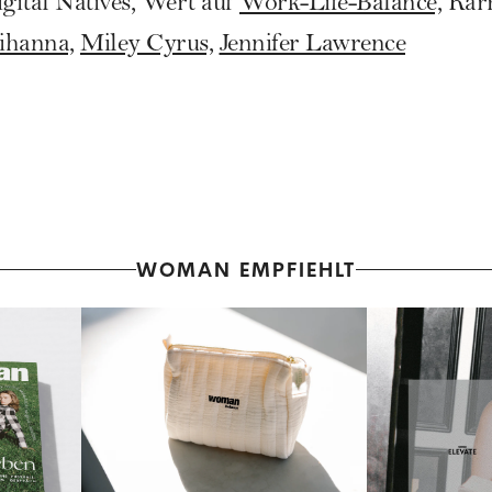
gital Natives, Wert auf
Work-Life-Balance,
Karr
ihanna,
Miley Cyrus,
Jennifer Lawrence
WOMAN EMPFIEHLT