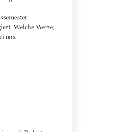
dssemester
giert. Welche Werte,
i uns.