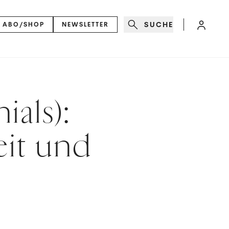
SUCHE
ABO/SHOP
NEWSLETTER
ials):
eit und