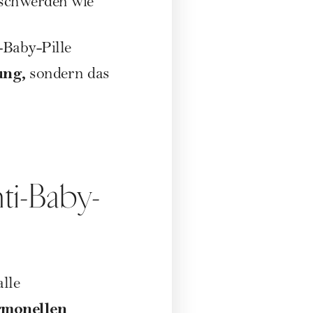
schwerden wie
-Baby-Pille
ung,
sondern das
ti-Baby-
lle
ormonellen