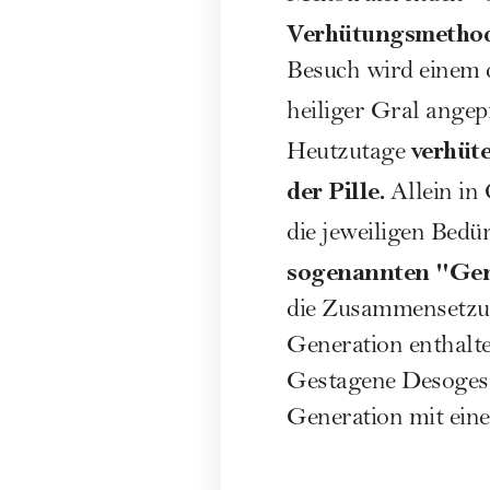
Verhütungsmethod
Besuch wird einem d
heiliger Gral angep
verhüt
Heutzutage
der Pille.
Allein in 
die jeweiligen Bed
sogenannten "Gen
die Zusammensetzun
Generation enthalt
Gestagene Desogestr
Generation mit ein