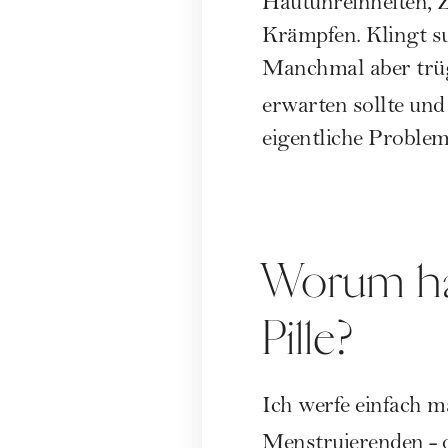
Hautunreinheiten, 
Krämpfen
. Klingt s
Manchmal aber trüg
erwarten sollte und
eigentliche Problem b
Worum han
Pille?
Ich werfe einfach m
Menstruierenden - 