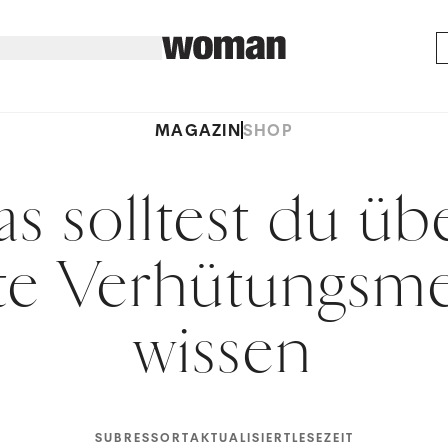
MAGAZIN
SHOP
Das solltest du üb
bte Verhütungsm
wissen
SUBRESSORT
AKTUALISIERT
LESEZEIT