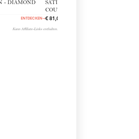
 - DIAMOND
SATISFYER 'HAUTE
COUTURE' AUS ECHT­LEDER
UND EDELMETALL
€ 81,00
ENTDECKEN
→
ENTDECKEN
→
Kann Affiliate-Links enthalten.