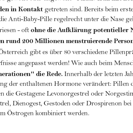
en in Kontakt
getreten sind. Bereits beim ers
ie Anti-Baby-Pille regelrecht unter die Nase ge
ohne die Aufklärung potentieller
riesen - oft
en rund 200 Millionen menstruierende Person
Österreich gibt es über 80 verschiedene Pillenpr
ürfnisse angepasst werden! Wie auch beim Mensc
erationen" die Rede.
Innerhalb der letzten Jah
g der enthaltenen Hormone verändert: Pillen de
en die Gestagene Levonorgestrel oder Norgestim
el, Dienogest, Gestoden oder Drospirenon bei d
em Östrogen kombiniert werden.