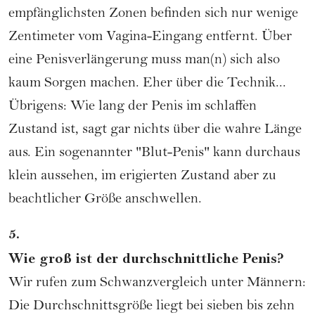
empfänglichsten Zonen befinden sich nur wenige
Zentimeter vom Vagina-Eingang entfernt. Über
eine Penisverlängerung muss man(n) sich also
kaum Sorgen machen. Eher über die Technik...
Übrigens: Wie lang der Penis im schlaffen
Zustand ist, sagt gar nichts über die wahre Länge
aus. Ein sogenannter "Blut-Penis" kann durchaus
klein aussehen, im erigierten Zustand aber zu
beachtlicher Größe anschwellen.
5.
Wie groß ist der durchschnittliche Penis?
Wir rufen zum Schwanzvergleich unter Männern:
Die Durchschnittsgröße liegt bei sieben bis zehn