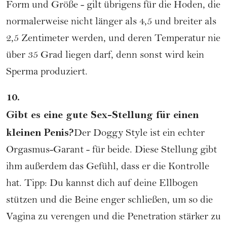
Form und Größe - gilt übrigens für die Hoden, die
normalerweise nicht länger als 4,5 und breiter als
2,5 Zentimeter werden, und deren Temperatur nie
über 35 Grad liegen darf, denn sonst wird kein
Sperma produziert.
10.
Gibt es eine gute
Sex-Stellung
für einen
kleinen Penis?
Der Doggy Style ist ein echter
Orgasmus-Garant - für beide. Diese Stellung gibt
ihm außerdem das Gefühl, dass er die Kontrolle
hat. Tipp: Du kannst dich auf deine Ellbogen
stützen und die Beine enger schließen, um so die
Vagina zu verengen und die Penetration stärker zu