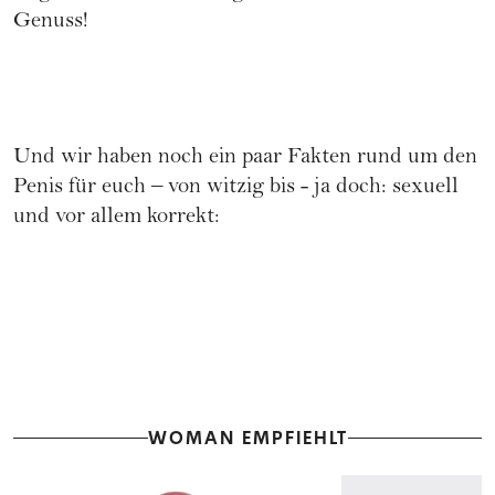
Genuss!
Und wir haben noch ein paar Fakten rund um den
Penis für euch – von witzig bis - ja doch: sexuell
und vor allem korrekt:
WOMAN EMPFIEHLT