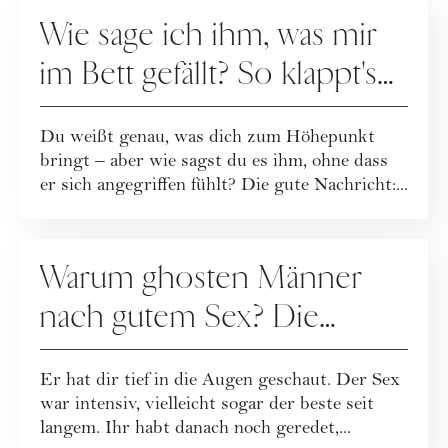
SEX
Wie sage ich ihm, was mir
im Bett gefällt? So klappt's
ohne Kränkung
Du weißt genau, was dich zum Höhepunkt
bringt – aber wie sagst du es ihm, ohne dass
er sich angegriffen fühlt? Die gute Nachricht:...
SEX
Warum ghosten Männer
nach gutem Sex? Die
Wahrheit, die wehtut
Er hat dir tief in die Augen geschaut. Der Sex
war intensiv, vielleicht sogar der beste seit
langem. Ihr habt danach noch geredet,...