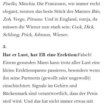
Pisello, Minchia.
Die Franzosen, wie immer recht
elegant, nennen das beste Stück des Mannes
Bite,
Zob, Verge, Pitoune
. Und in England, nunja, da
müssen die Wiener nun stark sein:
Cock, Dick,
Schlong, Prick, Johnson, Wiener.
.
3.
Hat er Lust, hat ER eine Erektion:
Falsch!
Einem gesunden Mann kann trotz aller Lust eine
kleine Erektionspanne passieren, besonders wenn
ihn seine Partnerin (gewollt oder ungewollt)
einschüchtert. Signale im Gehirn und
Rückenmark sind verantwortlich, dass der Penis
steif wird. Und das hat nicht immer etwas mit