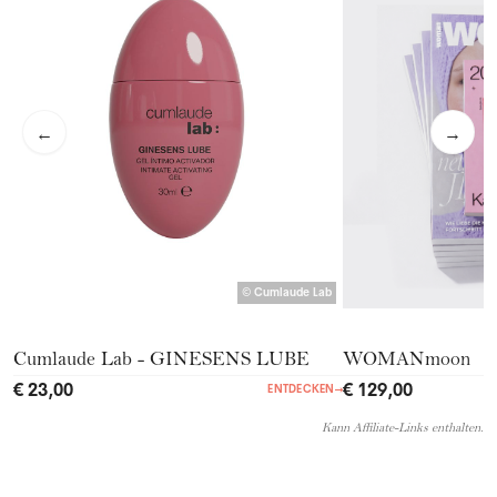
←
→
©
Cumlaude Lab
Cumlaude Lab - GINESENS LUBE
WOMANmoon
€ 23,00
€ 129,00
ENTDECKEN
→
Kann Affiliate-Links enthalten.