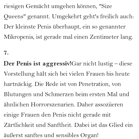
riesigen Gemächt umgehen können, "Size
Queens" genannt. Umgekehrt geht's freilich auch:
Der kleinste Penis überhaupt, ein so genannter
Mikropenis, ist gerade mal einen Zentimeter lang.
7.
Der Penis ist aggressiv!
Gar nicht lustig – diese
Vorstellung hält sich bei vielen Frauen bis heute
hartnäckig. Die Rede ist von Penetration, von
Blutungen und Schmerzen beim ersten Mal und
ähnlichen Horrorszenarien. Daher assoziieren
einige Frauen den Penis nicht gerade mit
Zärtlichkeit und Sanftheit. Dabei ist das Glied ein
äußerst sanftes und sensibles Organ!