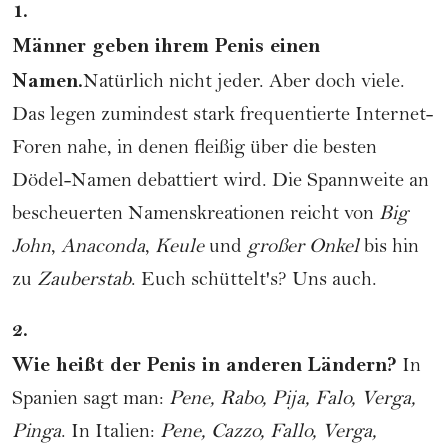
1.
Männer geben ihrem Penis einen
Namen.
Natürlich nicht jeder. Aber doch viele.
Das legen zumindest stark frequentierte Internet-
Foren nahe, in denen fleißig über die besten
Dödel-Namen debattiert wird. Die Spannweite an
bescheuerten Namenskreationen reicht von
Big
John
,
Anaconda
,
Keule
und
großer Onkel
bis hin
zu
Zauberstab
. Euch schüttelt's? Uns auch.
2.
Wie heißt der Penis in anderen Ländern?
In
Spanien sagt man:
Pene, Rabo, Pija, Falo, Verga,
Pinga
. In Italien:
Pene, Cazzo, Fallo, Verga,