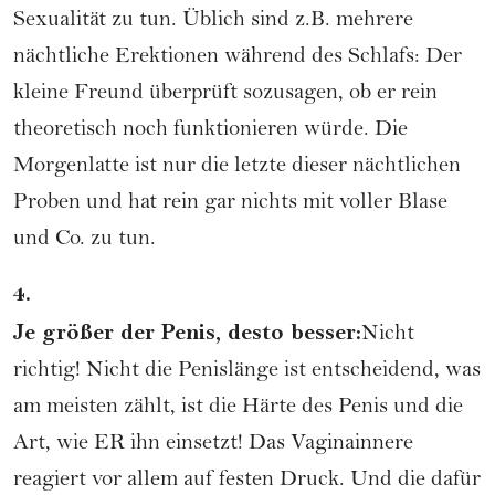
Sexualität zu tun. Üblich sind z.B. mehrere
nächtliche Erektionen während des Schlafs: Der
kleine Freund überprüft sozusagen, ob er rein
theoretisch noch funktionieren würde. Die
Morgenlatte ist nur die letzte dieser nächtlichen
Proben und hat rein gar nichts mit voller Blase
und Co. zu tun.
4.
Je größer der Penis, desto besser:
Nicht
richtig! Nicht die Penislänge ist entscheidend, was
am meisten zählt, ist die Härte des Penis und die
Art, wie ER ihn einsetzt! Das Vaginainnere
reagiert vor allem auf festen Druck. Und die dafür