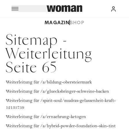
MAGAZIN
SHOP
Sitemap -
Weiterleitung
Seite 65
Weiterleitung für /a/bildung-obersteiermark
Weiterleitung für /a/gluecksbringer-schweine-backen
Weiterleitung für /spirit-soul/mudras-gelassenheit-kraft-
12135759
Weiterleitung für /a/ernaehrung-ketogen
Weiterleitung für /a/hybrid-powder-foundation-skin-tint