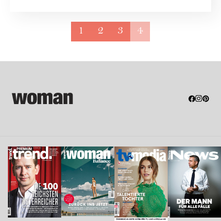
Andre...
1
2
3
4