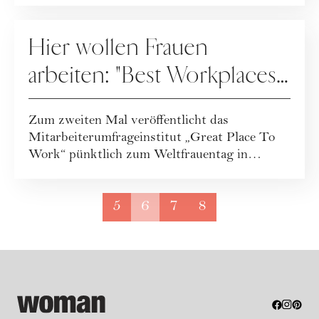
KOOPERATION
Hier wollen Frauen
arbeiten: "Best Workplaces
for Women 2025" – die
Zum zweiten Mal veröffentlicht das
Top 10
Mitarbeiterumfrageinstitut „Great Place To
Work“ pünktlich zum Weltfrauentag in
Kooperation mit...
5
6
7
8