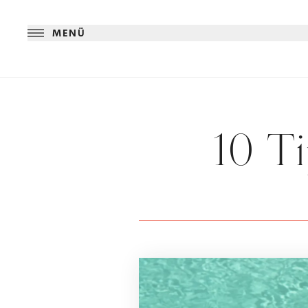
MENÜ
10 T