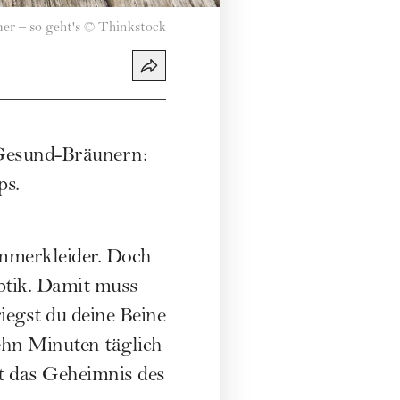
r – so geht's
©
Thinkstock
Gesund-
Bräunern
:
ps.
merkleider
. Doch
ptik. Damit muss
egst du deine Beine
ehn Minuten täglich
t das Geheimnis des