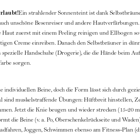
rlaubt!
Ein strahlender Sonnenteint ist dank Selbstbräun
auch unschöne Besenreiser und andere Hautverfärbungen. F
ie Haut zuerst mit einem Peeling reinigen und Ellbogen s
ttigen Creme einreiben. Danach den Selbstbräuner in dünn
n spezielle Handschuhe (Drogerie), die die Hände beim Au
farbe sorgen.
ne individuellen Beine, doch die Form lässt sich durch gezi
eal sind muskelstraffende Übungen: Hüftbreit hinstellen, 
men. Jetzt die Knie beugen und wieder strecken (15-20 mal
mt die Beine (v. a.
Po
,
Oberschenkelrückseite
und
Waden
adfahren, Joggen, Schwimmen ebenso am Fitness-Plan (d