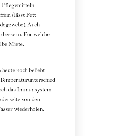
n Pflegemitteln
fein (lässt Fett
ndegewebe). Auch
erbessern. Für welche
albe Miete.
 heute noch beliebt
 Temperaturunterschied
 noch das Immunsystem.
rderseite von den
asser wiederholen.