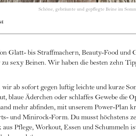
Schöne, gebräunte und gepflegte Beine im Somme
GE
n Glatt- bis Straffmachern, Beauty-Food und 
g zu
sexy Beinen
. Wir haben die besten zehn Tip
wir ab sofort gegen luftig leichte und kurze
Som
ut, blaue Äderchen oder schlaffes Gewebe die O
mand mehr abfinden, mit unserem Power-Plan kri
horts- und Minirock-Form. Du musst höchstens z
x aus Pflege,
Workout
, Essen und Schummeln is