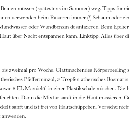
Beinen müssen (spätestens im Sommer) weg. Tipps für ein
innen verwenden beim Rasieren immer (!) Schaum oder ein
Mundwasser oder Wundbenzin desinfizieren. Beim Epilier
e Haut über Nacht entspannen kann. Linktipp: Alles über d
- bis zweimal pro Woche: Glattmachendes Körperpeeling
therisches Pfefferminzöl, 3 Tropfen ätherisches Rosmari
sowie 2 EL Mandelöl in einer Plastikschale mischen. Die 
uchten. Dann die Mixtur sanft in die Haut massieren. G
kelt sanft und ist frei von Hautschüppchen. Vorsicht: nicht
t anwenden.