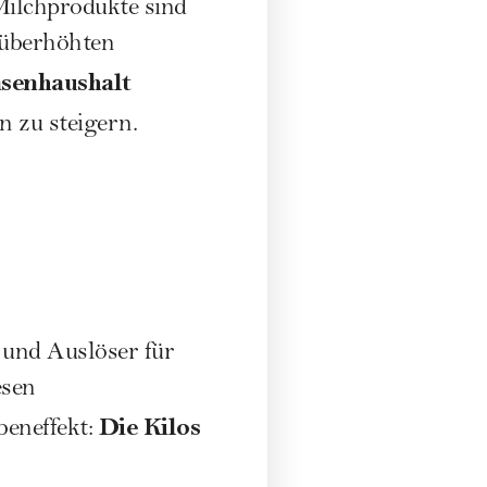
 Milchprodukte sind
 überhöhten
asenhaushalt
 zu steigern.
 und Auslöser für
esen
Die Kilos
beneffekt: