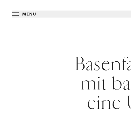
MENÜ
Basenf
mit b
eine 