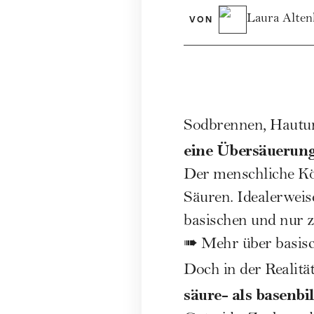
Laura Alten
VON
Sodbrennen,
Hautun
eine Übersäuerun
Der menschliche Kö
Säuren. Idealerwei
basischen und nur z
➠
Mehr über basisc
Doch in der Realitä
säure- als basenbi