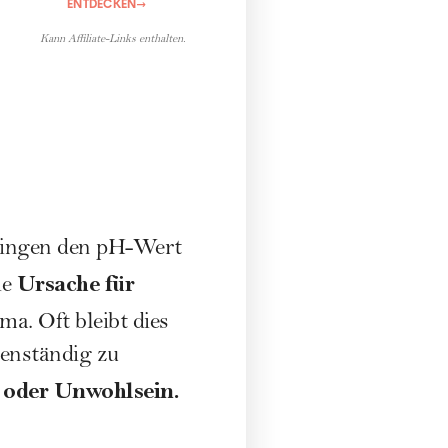
ENTDECKEN
→
Kann Affiliate-Links enthalten.
ingen den pH-Wert
Ursache für
ie
a. Oft bleibt dies
genständig zu
t oder Unwohlsein.