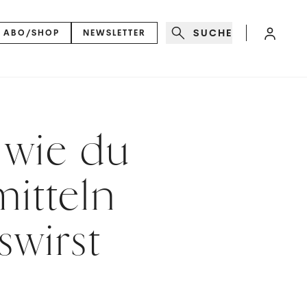
SUCHE
ABO/SHOP
NEWSLETTER
 wie du
itteln
swirst