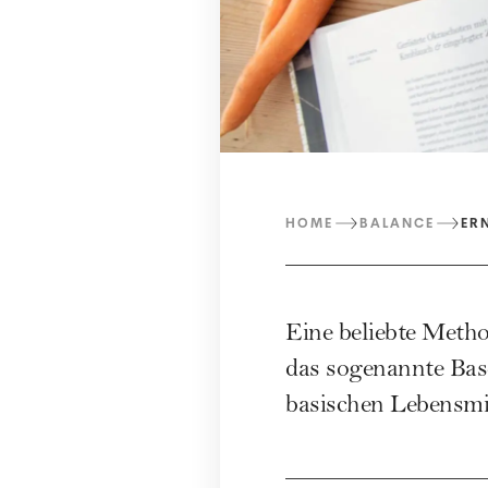
HOME
BALANCE
ER
Eine beliebte Metho
das sogenannte Base
basischen Lebensmi