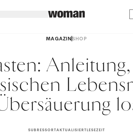
MAGAZIN
SHOP
asten: Anleitung,
asischen Lebensm
Übersäuerung lo
SUBRESSORT
AKTUALISIERT
LESEZEIT