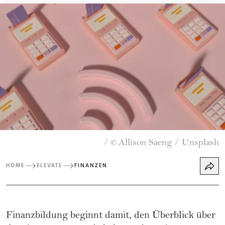
/
Allison Saeng / Unsplash
©
HOME
ELEVATE
FINANZEN
Finanzbildung
beginnt damit, den Überblick über