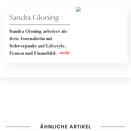
Sandra Gloning
Sandra Gloning arbeitet als
freie Journalistin mit
Schwerpunkt auf Lifestyle,
Frauen und Finanzbildung.
2021 erhielt sie den
"Österreichischen
Jugendpreis für
journalistische Leistungen",
2022 wurde sie mit dem
Österreichischen
Zeitschriftenpreis in der
Kategorie "Lifestyle,
Gesundheit & soziale
Verantwortung"
ÄHNLICHE ARTIKEL