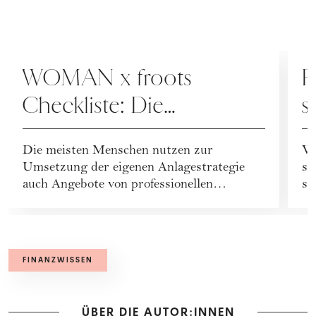
FINANZEN
F
WOMAN x froots
F
Checkliste: Die
s
wichtigsten Fragen an
Die meisten Menschen nutzen zur
We
Ihren Finanzpartner
Umsetzung der eigenen Anlagestrategie
so
auch Angebote von professionellen
sc
Finanzdienstleistern, wie ...
– 
FINANZWISSEN
ÜBER DIE AUTOR:INNEN