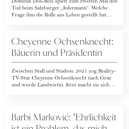
Dominik Dos-Reis spielt zum zweiten Mal den
Tod beim Salzburger „Jedermann“. Welche
Frage ihm die Rolle ans Leben gestellt hat
und...
KULTUR
Cheyenne Ochsenknecht:
Bäuerin und Präsidentin
Zwischen Stall und Stadion: 2021 zog Reality-
TV-Star Cheyenne Ochsenknecht nach Graz
und wurde Landwirtin. Jetzt macht sie sich
al...
KULTUR
Barbi Marković: "Ehrlichkeit
ist ein Problem, das mich