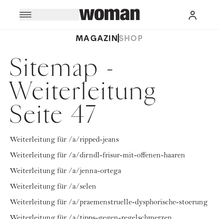
MAGAZIN
SHOP
Sitemap -
Weiterleitung
Seite 47
Weiterleitung für /a/ripped-jeans
Weiterleitung für /a/dirndl-frisur-mit-offenen-haaren
Weiterleitung für /a/jenna-ortega
Weiterleitung für /a/selen
Weiterleitung für /a/praemenstruelle-dysphorische-stoerung
Weiterleitung für /a/tipps-gegen-regelschmerzen