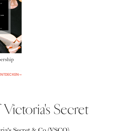
rship
ENTDECKEN
→
 Victoria's Secret
ria's Secret & Co (VSCO)