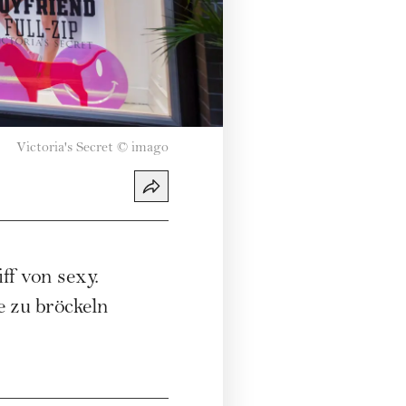
Victoria's Secret
©
imago
ff von sexy.
e zu bröckeln