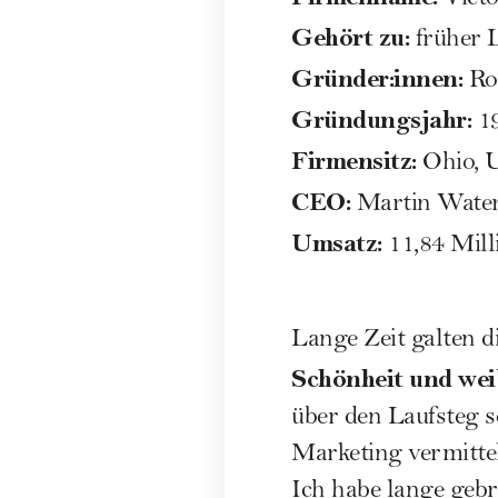
Gehört zu:
früher L
Gründer:innen:
Ro
Gründungsjahr:
1
Firmensitz:
Ohio, 
CEO:
Martin Wate
Umsatz:
11,84 Mill
Lange Zeit galten di
Schönheit und weib
über den Laufsteg 
Marketing vermittelt
Ich habe lange gebr