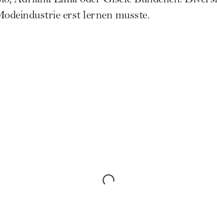
io, Adriana Lima oder
Gisele Bündchen
. Divers
Modeindustrie erst lernen musste.