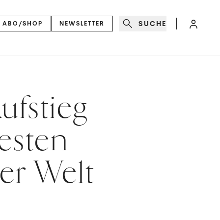
SUCHE
ABO/SHOP
NEWSLETTER
ufstieg
esten
er Welt