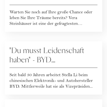
Warten Sie noch auf Ihre große Chance oder
leben Sie Ihre Träume bereits? Vera
Steinhäuser ist eine der gefragtesten
Karriereberat...
KARRIERE
"Du musst Leidenschaft
haben" - BYD
Vizepräsidentin Stella Li
Seit bald 30 Jahren arbeitet Stella Li beim
über ihre Karriere
chinesischen Elektronik- und Autohersteller
BYD. Mittlerweile hat sie als Vizepräsiden...
KOOPERATION