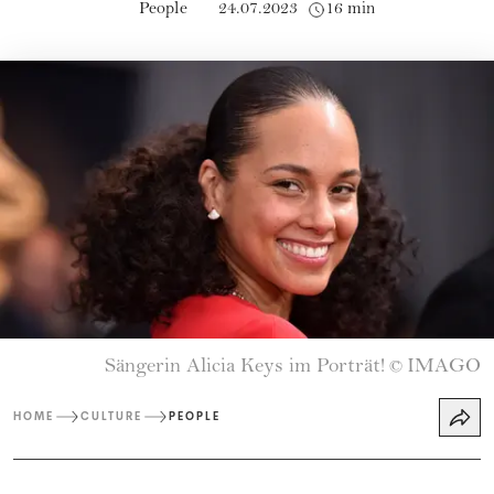
People
24.07.2023
16 min
Sängerin Alicia Keys im Porträt!
IMAGO
©
HOME
CULTURE
PEOPLE