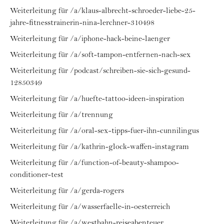
Weiterleitung für /a/klaus-albrecht-schroeder-liebe-25-
jahre-fitnesstrainerin-nina-lerchner-310498
Weiterleitung für /a/iphone-hack-beine-laenger
Weiterleitung für /a/soft-tampon-entfernen-nach-sex
Weiterleitung für /podcast/schreiben-sie-sich-gesund-
12850349
Weiterleitung für /a/huefte-tattoo-ideen-inspiration
Weiterleitung für /a/trennung
Weiterleitung für /a/oral-sex-tipps-fuer-ihn-cunnilingus
Weiterleitung für /a/kathrin-glock-waffen-instagram
Weiterleitung für /a/function-of-beauty-shampoo-
conditioner-test
Weiterleitung für /a/gerda-rogers
Weiterleitung für /a/wasserfaelle-in-oesterreich
Weiterleitung für /a/westbahn-reiseabenteuer