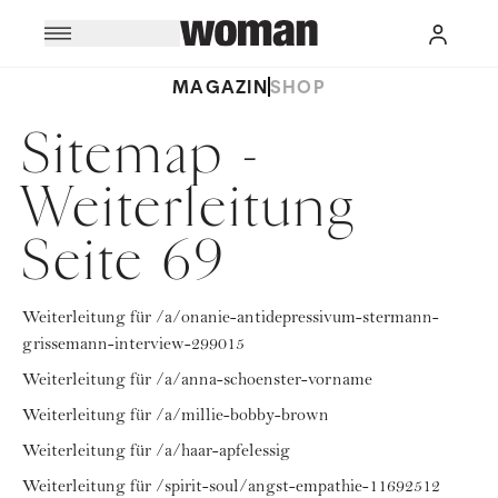
MAGAZIN
SHOP
Sitemap -
Weiterleitung
Seite 69
Weiterleitung für /a/onanie-antidepressivum-stermann-
grissemann-interview-299015
Weiterleitung für /a/anna-schoenster-vorname
Weiterleitung für /a/millie-bobby-brown
Weiterleitung für /a/haar-apfelessig
Weiterleitung für /spirit-soul/angst-empathie-11692512