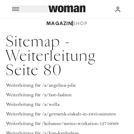
MAGAZIN
SHOP
Sitemap -
Weiterleitung
Seite 80
Weiterleitung für /a/angelina-jolie
Weiterleitung für /a/fast-fashion
Weiterleitung für /a/wella
Weiterleitung für /a/getraenk-eiskalt-in-zwei-minuten
Weiterleitung für /kolumne/meine-workation-12716098
Weiterleitung für /a/kim-kardashian