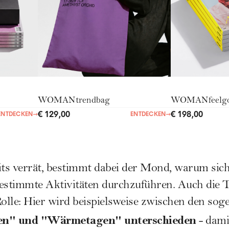
WOMANtrendbag
WOMANfeelg
€ 129,00
€ 198,00
ENTDECKEN
→
ENTDECKEN
→
ts verrät, bestimmt dabei der Mond, warum si
bestimmte Aktivitäten durchzuführen. Auch die
T
Rolle: Hier wird beispielsweise zwischen den so
gen" und "Wärmetagen" unterschieden
- dami