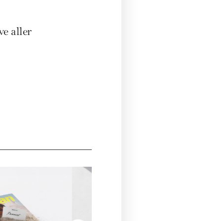
ve aller
WOM
€ 108