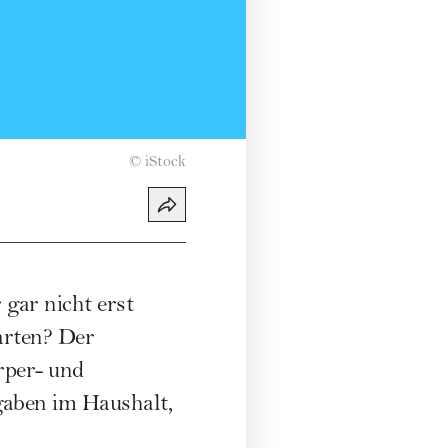
©
iStock
gar nicht erst
tarten? Der
rper- und
gaben im Haushalt,