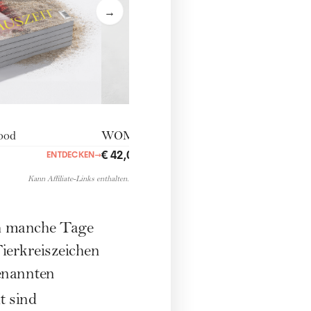
→
ood
WOMANdigital
€ 42,00
ENTDECKEN
→
ENTDECKEN
→
Kann Affiliate-Links enthalten.
ch manche Tage
ierkreiszeichen
genannten
t sind