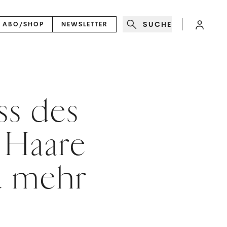
SUCHE
ABO/SHOP
NEWSLETTER
ss des
 Haare
d mehr