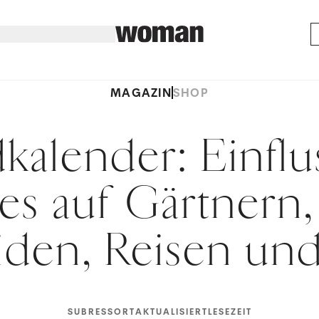
MAGAZIN
SHOP
alender: Einflu
s auf Gärtnern,
iden, Reisen un
SUBRESSORT
AKTUALISIERT
LESEZEIT