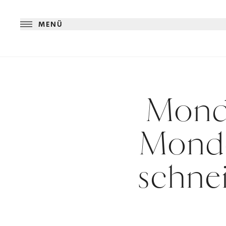
MENÜ
Mondk
Monde
schne