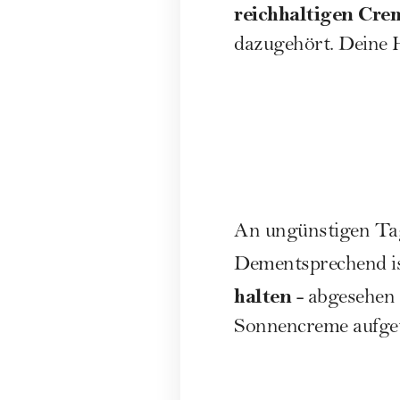
reichhaltigen Cre
dazugehört. Deine H
An ungünstigen Tag
Dementsprechend ist
halten
- abgesehen 
Sonnencreme
aufge