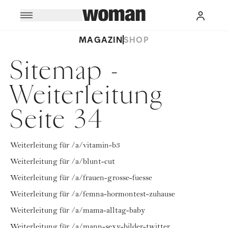
MAGAZIN
SHOP
Sitemap -
Weiterleitung
Seite 34
Weiterleitung für /a/vitamin-b3
Weiterleitung für /a/blunt-cut
Weiterleitung für /a/frauen-grosse-fuesse
Weiterleitung für /a/femna-hormontest-zuhause
Weiterleitung für /a/mama-alltag-baby
Weiterleitung für /a/mann-sexy-bilder-twitter