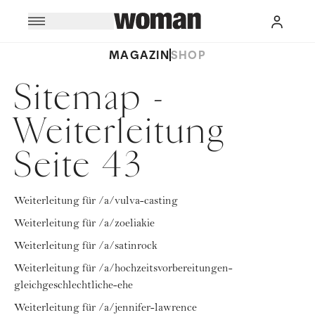
MAGAZIN
SHOP
Sitemap -
Weiterleitung
Seite 43
Weiterleitung für /a/vulva-casting
Weiterleitung für /a/zoeliakie
Weiterleitung für /a/satinrock
Weiterleitung für /a/hochzeitsvorbereitungen-
gleichgeschlechtliche-ehe
Weiterleitung für /a/jennifer-lawrence