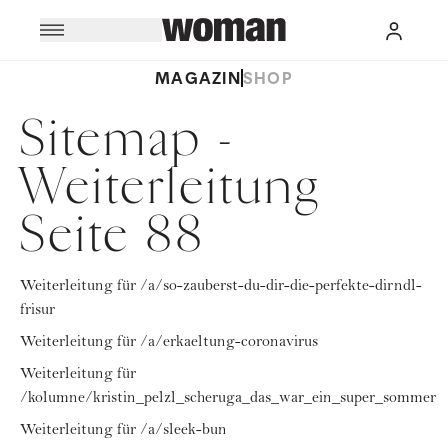
MAGAZIN
SHOP
Sitemap -
Weiterleitung
Seite 88
Weiterleitung für /a/so-zauberst-du-dir-die-perfekte-dirndl-
frisur
Weiterleitung für /a/erkaeltung-coronavirus
Weiterleitung für
/kolumne/kristin_pelzl_scheruga_das_war_ein_super_sommer
Weiterleitung für /a/sleek-bun