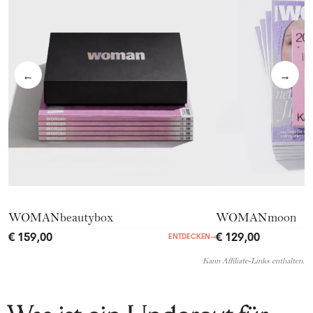
←
→
WOMANbeautybox
WOMANmoon
€ 159,00
€ 129,00
ENTDECKEN
→
Kann Affiliate-Links enthalten.