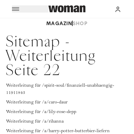
MAGAZIN
SHOP
Sitemap -
Weiterleitung
Seite 22
Weiterleitung für /spirit-soul/finanziell-unabhaengig-
11911843
Weiterleitung für /a/caro-daur
Weiterleitung für /a/lily-rose-depp
Weiterleitung für /a/rihanna
Weiterleitung für /a/harry-potter-butterbier-liefern