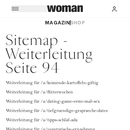
MAGAZIN
SHOP
Sitemap -
Weiterleitung
Seite 94
Weiterleitung für /a/keimende-kartoffeln-giftig
Weiterleitung für /a/flitterwochen
Weiterleitung für /a/dating-game-erste-mal-sex
Weiterleitung für /a/tiefgruendige-gespraeche-dates
Weiterleitung für /a/tipps-schlaf-ada
Weiterleitung für /a/vegetarische-ernaehrung