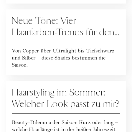
und...
HAARE
Neue Töne: Vier
Haarfarben-Trends für den
Winter
Von Copper über Ultralight bis Tiefschwarz
und Silber – diese Shades bestimmen die
Saison.
HAARE
Haarstyling im Sommer:
Welcher Look passt zu mir?
Beauty-Dilemma der Saison: Kurz oder lang –
welche Haarlänge ist in der heißen Jahreszeit