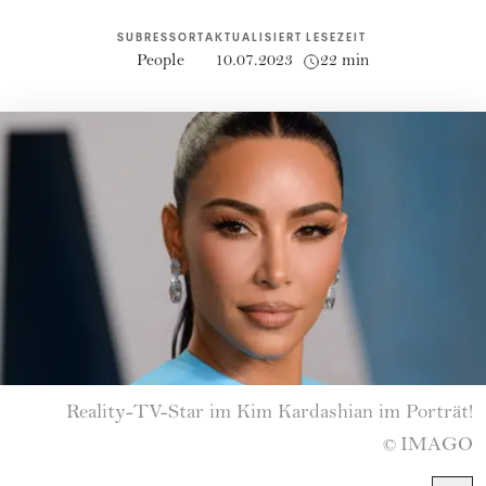
SUBRESSORT
AKTUALISIERT
LESEZEIT
People
10.07.2023
22 min
Reality-TV-Star im Kim Kardashian im Porträt!
IMAGO
©